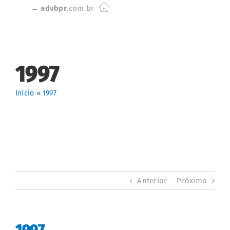
Skip
←
advbpr
.com.br
to
content
1997
Início
»
1997
Anterior
Próximo
1997