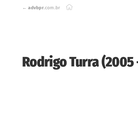
Skip
←
advbpr
.com.br
to
content
Rodrigo Turra (2005 