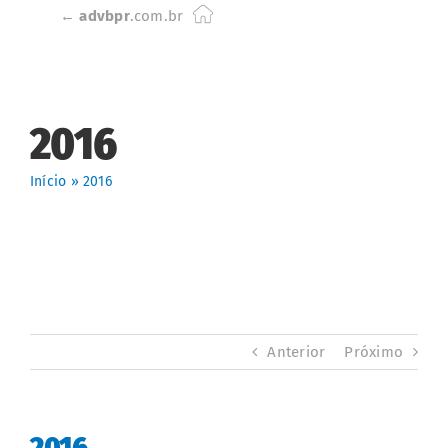
Skip
←
advbpr
.com.br
to
content
2016
Início
»
2016
Anterior
Próximo
2016