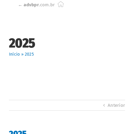
Skip
←
advbpr
.com.br
to
content
2025
Início
»
2025
Anterior
2025