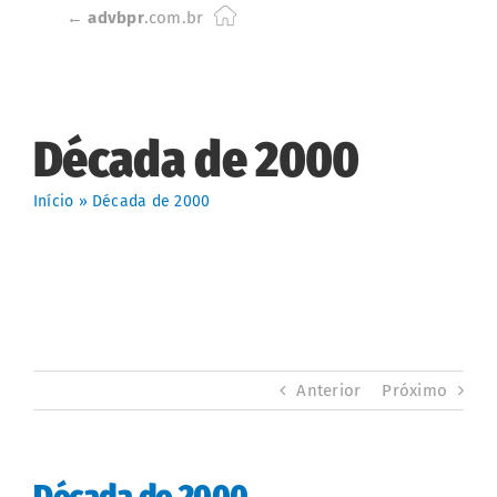
Skip
←
advbpr
.com.br
to
content
Década de 2000
Início
»
Década de 2000
Anterior
Próximo
Década de 2000